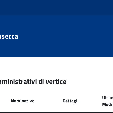
asecca
mministrativi di vertice
Ulti
Nominativo
Dettagli
Modi