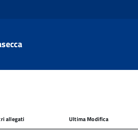
asecca
tri allegati
Ultima Modifica