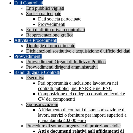
Enti Controllati
Enti pubblici vigilati
Società partecipate
Dati società partecipate
Provvedimenti
Enti di diritto privato controllati
Rappresentazione grafica
Attività e Procedimenti
Tipologie di procedimento
Dichiarazioni sostitutive e acquisizione d'ufficio dei dati
Provvedimenti
Provvedimenti Organi di Indirizzo Politico
Provvedimenti dirigenti amministrativi
Bandi di gara e Contratti
Esecutiva
Pari opportunità e inclusione lavorativa nei
contratti pubblici, nel PNRR e nel PNC
Composizione del collegio consultivo tecnici e
CV dei componenti
Sponsorizzazioni
Affidamento di contratti di sponsorizzazione di
lavori, servizi o forniture per importi superiori a
quarantamila 40.000 euro
Procedure di somma urgenza e di protezione civile
Atti e documenti relativi agli affidamenti di