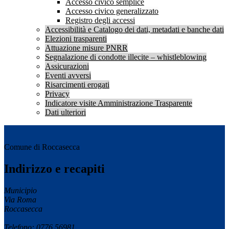
Accesso civico semplice
Accesso civico generalizzato
Registro degli accessi
Accessibilità e Catalogo dei dati, metadati e banche dati
Elezioni trasparenti
Attuazione misure PNRR
Segnalazione di condotte illecite – whistleblowing
Assicurazioni
Eventi avversi
Risarcimenti erogati
Privacy
Indicatore visite Amministrazione Trasparente
Dati ulteriori
Comune di Roccasecca
Indirizzo e recapiti
Municipio
Via Roma
Roccasecca
Telefono: 0776 56981