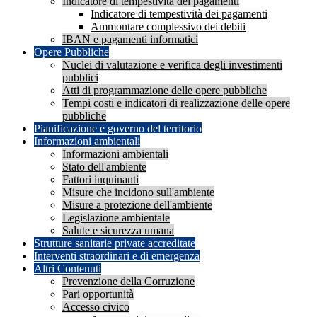
Indicatore di tempestività dei pagamenti
Indicatore di tempestività dei pagamenti
Ammontare complessivo dei debiti
IBAN e pagamenti informatici
Opere Pubbliche
Nuclei di valutazione e verifica degli investimenti
pubblici
Atti di programmazione delle opere pubbliche
Tempi costi e indicatori di realizzazione delle opere
pubbliche
Pianificazione e governo del territorio
Informazioni ambientali
Informazioni ambientali
Stato dell'ambiente
Fattori inquinanti
Misure che incidono sull'ambiente
Misure a protezione dell'ambiente
Legislazione ambientale
Salute e sicurezza umana
Strutture sanitarie private accreditate
Interventi straordinari e di emergenza
Altri Contenuti
Prevenzione della Corruzione
Pari opportunità
Accesso civico