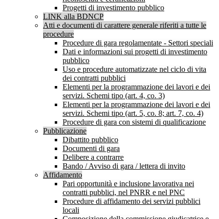
Progetti di investimento pubblico
LINK alla BDNCP
Atti e documenti di carattere generale riferiti a tutte le
procedure
Procedure di gara regolamentate - Settori speciali
Dati e informazioni sui progetti di investimento
pubblico
Uso e procedure automatizzate nel ciclo di vita
dei contratti pubblici
Elementi per la programmazione dei lavori e dei
servizi. Schemi tipo (art. 4, co. 3)
Elementi per la programmazione dei lavori e dei
servizi. Schemi tipo (art. 5, co. 8; art. 7, co. 4)
Procedure di gara con sistemi di qualificazione
Pubblicazione
Dibattito pubblico
Documenti di gara
Delibere a contrarre
Bando / Avviso di gara / lettera di invito
Affidamento
Pari opportunità e inclusione lavorativa nei
contratti pubblici, nel PNRR e nel PNC
Procedure di affidamento dei servizi pubblici
locali
Composizione della commissione giudicatrice e