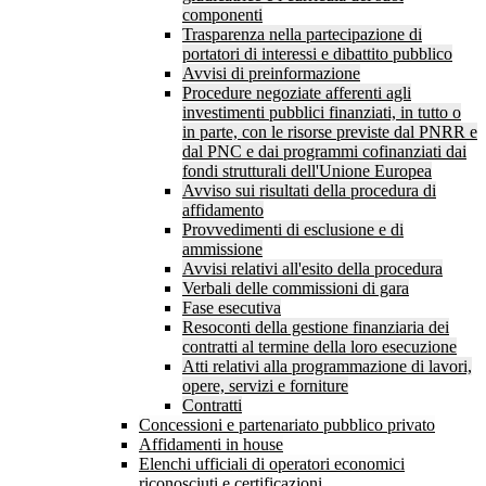
componenti
Trasparenza nella partecipazione di
portatori di interessi e dibattito pubblico
Avvisi di preinformazione
Procedure negoziate afferenti agli
investimenti pubblici finanziati, in tutto o
in parte, con le risorse previste dal PNRR e
dal PNC e dai programmi cofinanziati dai
fondi strutturali dell'Unione Europea
Avviso sui risultati della procedura di
affidamento
Provvedimenti di esclusione e di
ammissione
Avvisi relativi all'esito della procedura
Verbali delle commissioni di gara
Fase esecutiva
Resoconti della gestione finanziaria dei
contratti al termine della loro esecuzione
Atti relativi alla programmazione di lavori,
opere, servizi e forniture
Contratti
Concessioni e partenariato pubblico privato
Affidamenti in house
Elenchi ufficiali di operatori economici
riconosciuti e certificazioni